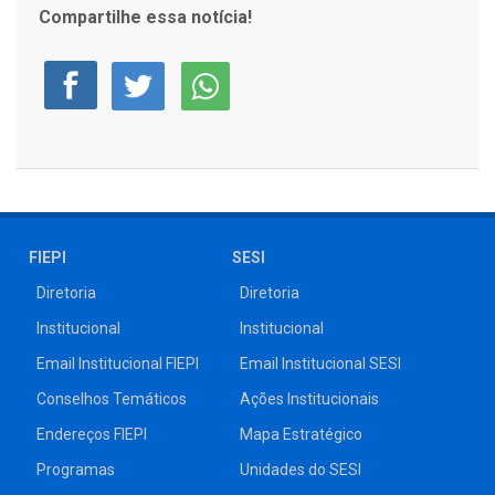
Compartilhe essa notícia!
FIEPI
SESI
Diretoria
Diretoria
Institucional
Institucional
Email Institucional FIEPI
Email Institucional SESI
Conselhos Temáticos
Ações Institucionais
Endereços FIEPI
Mapa Estratégico
Programas
Unidades do SESI