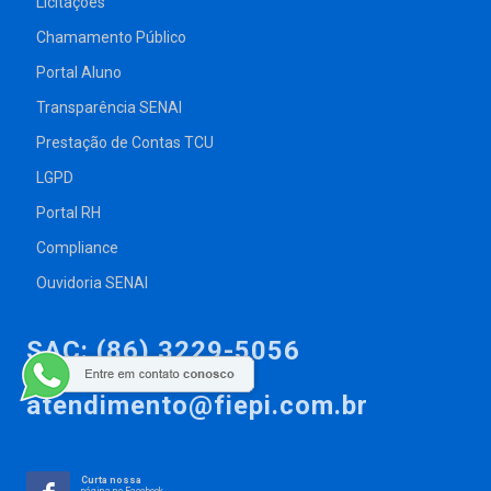
Licitações
Chamamento Público
Portal Aluno
Transparência SENAI
Prestação de Contas TCU
LGPD
Portal RH
Compliance
Ouvidoria SENAI
SAC: (86) 3229-5056
atendimento@fiepi.com.br
Curta nossa
página no Facebook