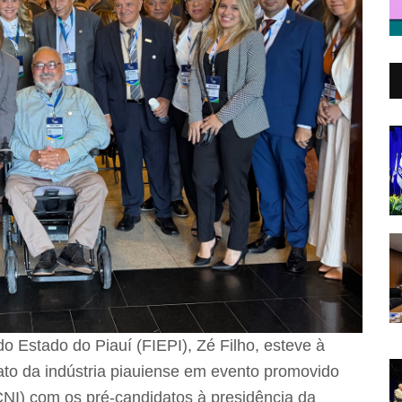
o Estado do Piauí (FIEPI), Zé Filho, esteve à
cato da indústria piauiense em evento promovido
CNI) com os pré-candidatos à presidência da